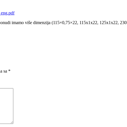
U ponudi imamo više dimenzija (115×0,75×22, 115x1x22, 125x1x22, 2
na sa
*