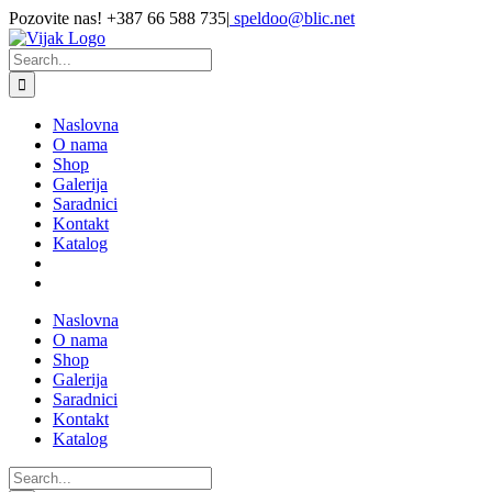
Skip
Pozovite nas! +387 66 588 735
|
speldoo@blic.net
to
content
Search
for:
Naslovna
O nama
Shop
Galerija
Saradnici
Kontakt
Katalog
Naslovna
O nama
Shop
Galerija
Saradnici
Kontakt
Katalog
Search