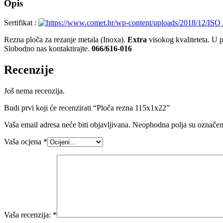
Opis
Sertifikat :
Rezna ploča za rezanje metala (Inoxa).
Extra
visokog kvaliteteta. 
Slobodno nas kontaktirajte.
066/616-016
Recenzije
Još nema recenzija.
Budi prvi koji će recenzirati “Ploča rezna 115x1x22”
Vaša email adresa neće biti objavljivana.
Neophodna polja su označe
Vaša ocjena
*
Vaša recenzija:
*