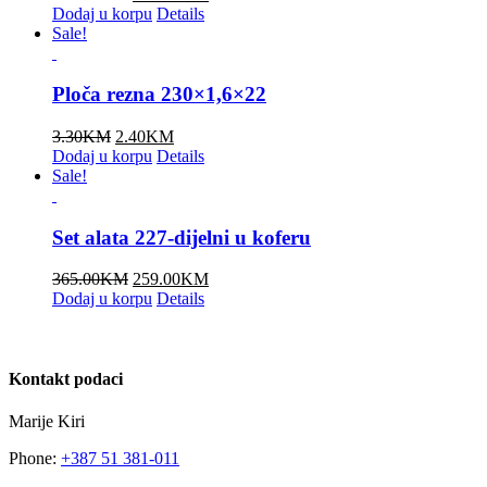
price
price
Dodaj u korpu
Details
was:
is:
Sale!
239.00KM.
159.00KM.
Ploča rezna 230×1,6×22
Original
Current
3.30
KM
2.40
KM
price
price
Dodaj u korpu
Details
was:
is:
Sale!
3.30KM.
2.40KM.
Set alata 227-dijelni u koferu
Original
Current
365.00
KM
259.00
KM
price
price
Dodaj u korpu
Details
was:
is:
365.00KM.
259.00KM.
Kontakt podaci
Marije Kiri
Phone:
+387 51 381-011