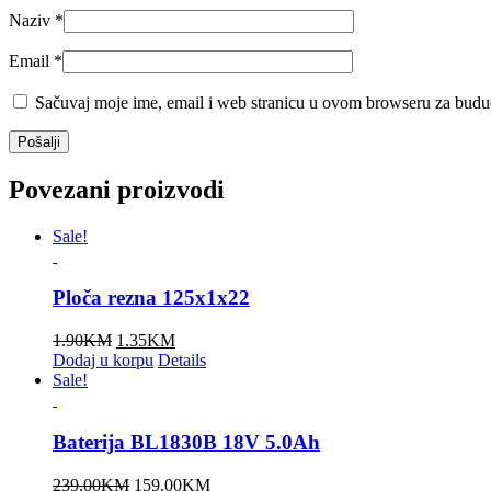
Naziv
*
Email
*
Sačuvaj moje ime, email i web stranicu u ovom browseru za budu
Povezani proizvodi
Sale!
Ploča rezna 125x1x22
Original
Current
1.90
KM
1.35
KM
price
price
Dodaj u korpu
Details
was:
is:
Sale!
1.90KM.
1.35KM.
Baterija BL1830B 18V 5.0Ah
Original
Current
239.00
KM
159.00
KM