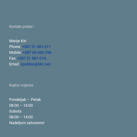
Kontakt podaci
Marije Kiri
Phone:
+387 51 381-011
Mobile:
+387 65 660-296
Fax:
+387 51 381-014
Email:
speldoo@blic.net
Radno vrijeme
Pondeljak – Petak
08:00 – 16:00
Subota
08:00 – 14:00
Nadeljom zatvoreno!