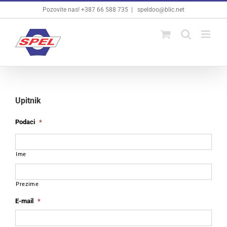
Skip
Pozovite nas! +387 66 588 735
|
speldoo@blic.net
to
content
Upitnik
Podaci
*
Ime
Prezime
E-mail
*